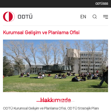
İkinc
Ana içeriğe atla
ODTÜ
SSS
EN
Kurumsal Gelişim ve Planlama Ofisi
Önceki
Sonr
Hakkımızda
ODTÜ Kurumsal Gelişim ve Planlama Ofisi, ODTÜ Stratejik Planı